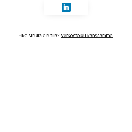
Kirjaudu sisään tunnuksilla Li
Eikö sinulla ole tiliä?
Verkostoidu kanssamme
.