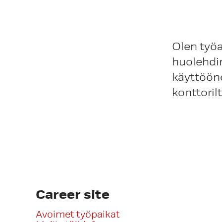
Olen työa
huolehdin
käyttöön
konttorilt
Career site
Avoimet työpaikat