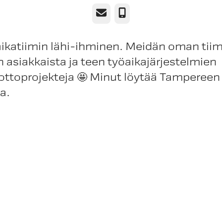
Email
Phone
ikatiimin lähi-ihminen. Meidän oman tiimi
 asiakkaista ja teen työaikajärjestelmien
ottoprojekteja 🤩 Minut löytää Tampereen
a.