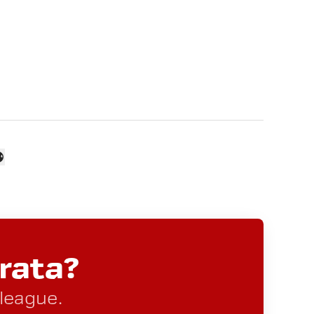
rata?
lleague.