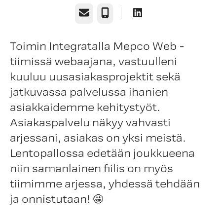
Email
Phone
Toimin Integratalla Mepco Web -
tiimissä webaajana, vastuulleni
kuuluu uusasiakasprojektit sekä
jatkuvassa palvelussa ihanien
asiakkaidemme kehitystyöt.
Asiakaspalvelu näkyy vahvasti
arjessani, asiakas on yksi meistä.
Lentopallossa edetään joukkueena
niin samanlainen fiilis on myös
tiimimme arjessa, yhdessä tehdään
ja onnistutaan! 🤩