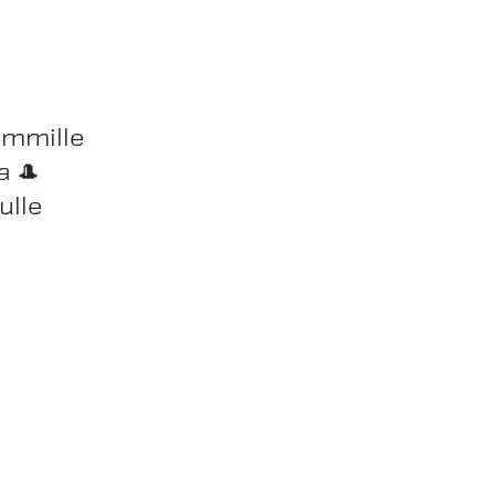
ommille
a 🎩
ulle