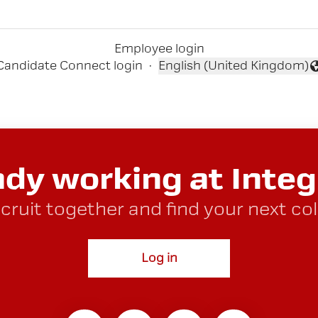
Employee login
Candidate Connect login
·
English (United Kingdom)
Change language
ady working at Integ
ecruit together and find your next co
Log in