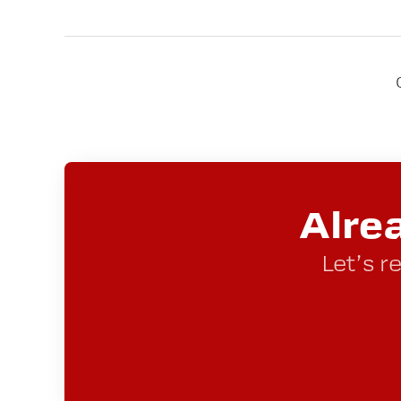
Alre
Let’s r