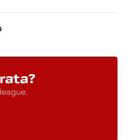
rata?
lleague.