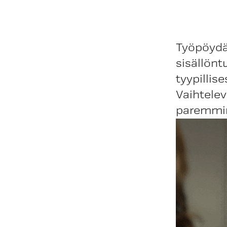
Työpöydäl
sisällön
tyypillis
Vaihtelev
paremmin