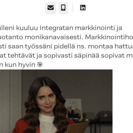
Email
Phone
leni kuuluu Integratan markkinointi ja
tuotanto monikanavaisesti. Markkinointih
esti saan työssäni pidellä ns. montaa hattu
at tehtävät ja sopivasti säpinää sopivat m
 kun hyvin 🎯