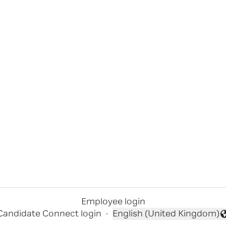
Employee login
Candidate Connect login
·
English (United Kingdom)
Change language