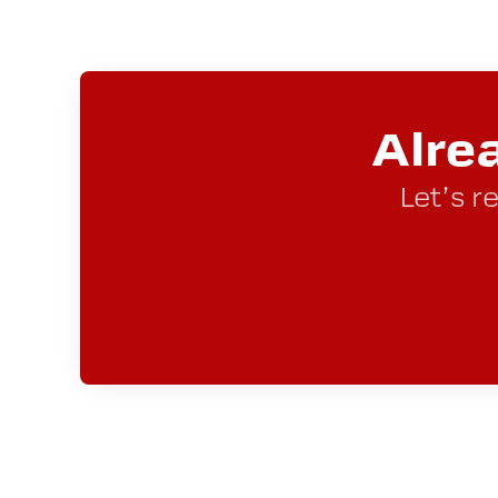
Alre
Let’s r