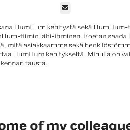
Email
sana HumHum kehitystä sekä HumHum-ti
Hum-tiimin lähi-ihminen. Koetan saada 
itä, mitä asiakkaamme sekä henkilöstömm
ttaa HumHum kehitykseltä. Minulla on va
skennan tausta.
ome of my colleagu