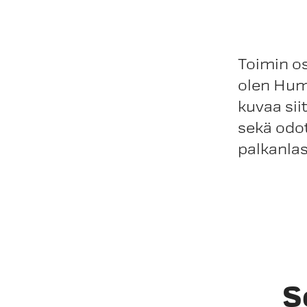
Toimin o
olen Hum
kuvaa si
sekä odo
palkanla
S