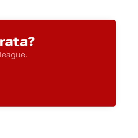
rata?
lleague.