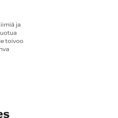
imiä ja
luotua
e toivoo
hva
es