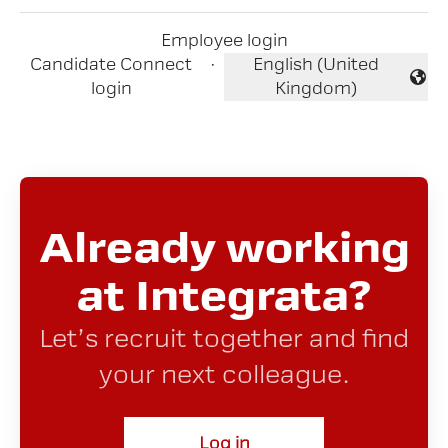
Employee login
Candidate Connect
·
English (United
Change language
login
Kingdom)
Already working
at Integrata?
Let’s recruit together and find
your next colleague.
Log in