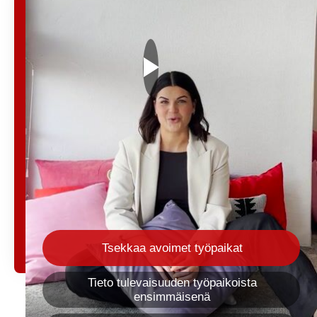
Työskenteletkö
jo yrityksessä
Integrata?
Rekrytoidaan yhdessä
seuraava kollegasi.
Kirjaudu sisään