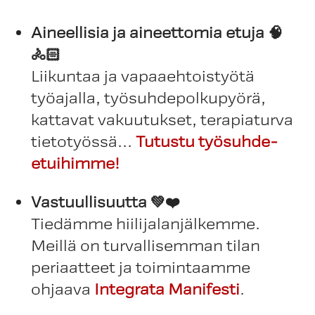
Aineellisia ja aineettomia etuja 🧠
🚴🏻
Liikuntaa ja vapaaehtoistyötä
työajalla, työsuhdepolkupyörä,
kattavat vakuutukset, terapiaturva
tietotyössä...
Tutustu työsuhde-
etuihimme!
Vastuullisuutta 💚❤️
Tiedämme hiilijalanjälkemme.
Meillä on turvallisemman tilan
periaatteet ja toimintaamme
ohjaava
Integrata Manifesti
.