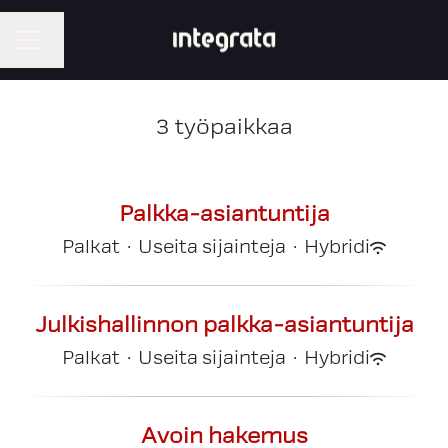
Vaihda kieli
URAVALIKKO
3 työpaikkaa
Palkka-asiantuntija
Palkat
·
Useita sijainteja
·
Hybridi
Julkishallinnon palkka-asiantuntija
Palkat
·
Useita sijainteja
·
Hybridi
Avoin hakemus