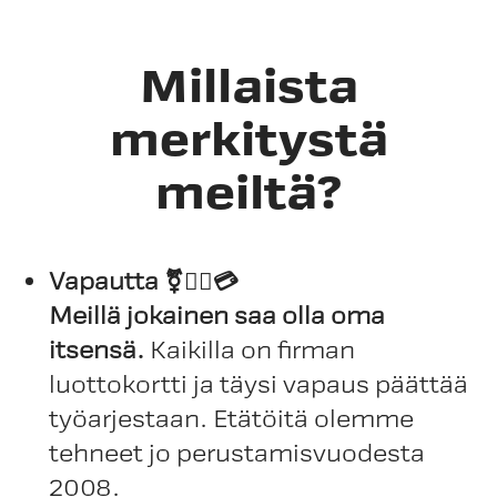
Millaista
merkitystä
meiltä?
Vapautta ⚧️🏳️‍🌈💳
Meillä jokainen saa olla oma
itsensä.
Kaikilla on firman
luottokortti ja täysi vapaus päättää
työarjestaan. Etätöitä olemme
tehneet jo perustamisvuodesta
2008.