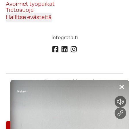
Avoimet työpaikat
Tietosuoja
Hallitse evästeitä
integrata.fi
Työntekijän sisäänkirjautuminen
Hakijan Connect-
·
suomi
Vaihda kieli
sisäänkirjautuminen