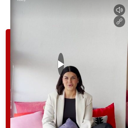
Vaihda kieli
sisäänkirjautuminen
Työskenteletkö
jo yrityksessä
Integrata?
Rekrytoidaan yhdessä
seuraava kollegasi.
Kirjaudu sisään