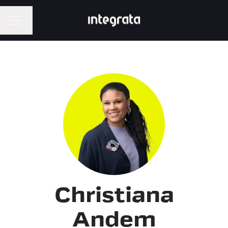
Vaihda kieli
URAVALIKKO
Christiana
Andem