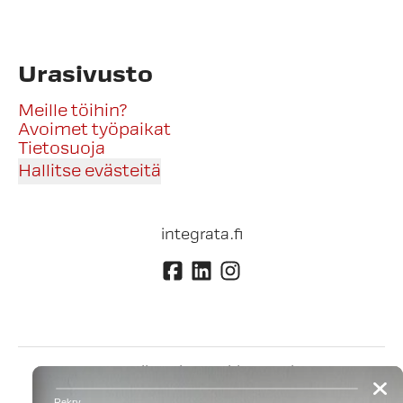
Urasivusto
Meille töihin?
Avoimet työpaikat
Tietosuoja
Hallitse evästeitä
integrata.fi
Työntekijän sisäänkirjautuminen
Hakijan Connect-
·
suomi