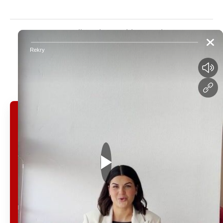
Työntekijän sisäänkirjautuminen
Hakijan Connect-
·
suomi
Vaihda kieli
sisäänkirjautuminen
Työskenteletkö
jo yrityksessä
Integrata?
Rekrytoidaan yhdessä