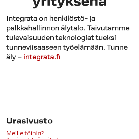
yrityksenä
Integrata on henkilöstö- ja
palkkahallinnon älytalo.
Taivutamme
tulevaisuuden teknologiat tueksi
tunneviisaaseen työelämään.
Tunne
äly –
integrata.fi
Urasivusto
Meille töihin?