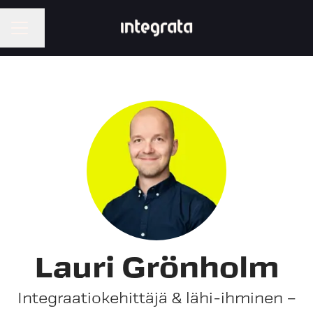
Vaihda kieli
URAVALIKKO
Lauri Grönholm
Integraatiokehittäjä & lähi-ihminen –