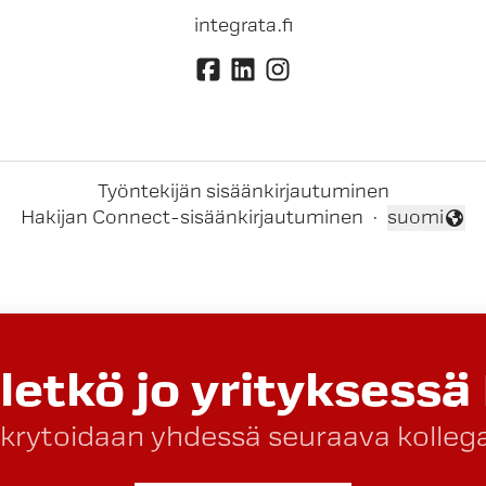
integrata.fi
Työntekijän sisäänkirjautuminen
Hakijan Connect-sisäänkirjautuminen
·
suomi
Vaihda kiel
etkö jo yrityksessä
krytoidaan yhdessä seuraava kollega