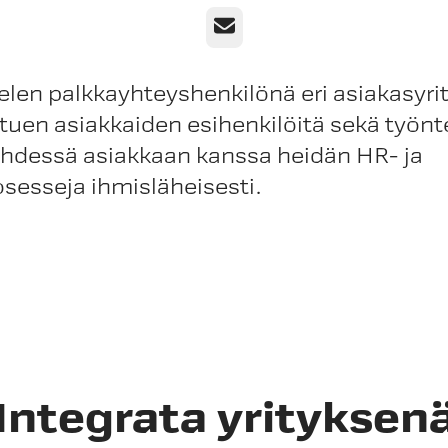
Sähköposti
len palkkayhteyshenkilönä eri asiakasyrity
tuen asiakkaiden esihenkilöitä sekä työnte
yhdessä asiakkaan kanssa heidän HR- ja
sesseja ihmisläheisesti.
Integrata yrityksen