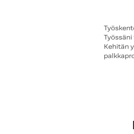
Työskente
Työssäni 
Kehitän 
palkkapro