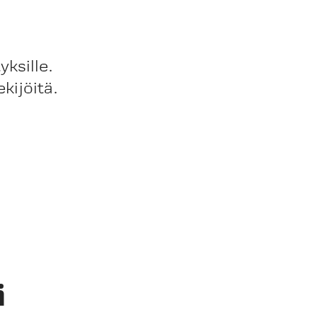
ksille.
kijöitä.
ä