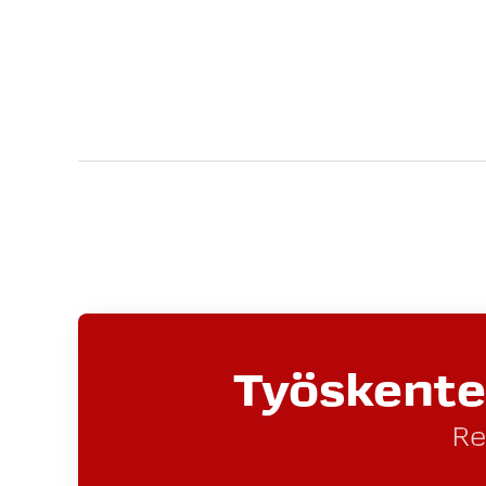
Työskentel
Re