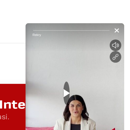
i
 Integrata?
si.