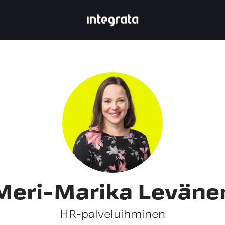
Meri-Marika Leväne
HR-palveluihminen