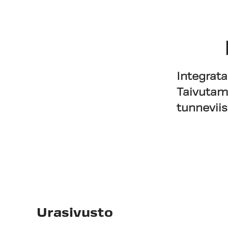
Integrata
Taivutam
tunnevii
Urasivusto