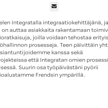
Sähköposti
len Integratalla integraatiokehittäjänä, j
 on auttaa asiakkaita rakentamaan toimiv
ioratkaisuja, joilla voidaan tehostaa erityi
öhallinnon prosesseja. Teen päivittäin yh
siantuntijoidemme kanssa sekä
ojekteissa että Integratan omien prosess
sessä. Suurin osa työpäivästäni pyörii
tioalustamme Frendsin ympärillä.