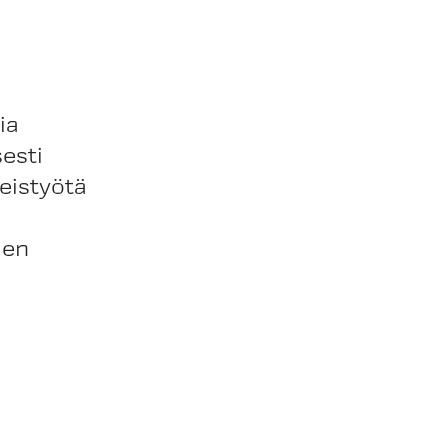
a
ia
sesti
teistyötä
ien