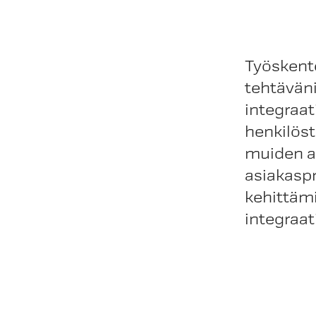
Työskente
tehtäväni
integraat
henkilöst
muiden a
asiakaspr
kehittämi
integraa