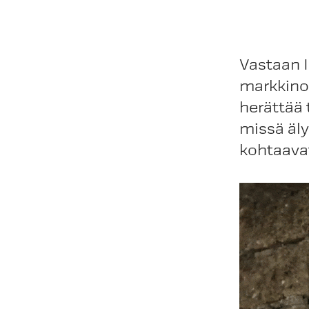
Vastaan I
markkinoi
herättää 
missä äly
kohtaavat