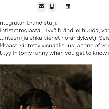
Sähköposti
Puhelin
ntegratan brändistä ja
ntistrategiasta. Hyvä brändi ei huuda, va
tunteen (ja ehkä pienet hörähdykset). Seis
kkäästi viritetty visuaalisuus ja tone of vo
 tyylin (only funny when you get to know me