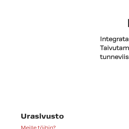
Integrata
Taivutam
tunnevii
Urasivusto
Meille töihin?