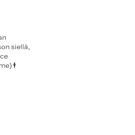
an
on siellä,
ice
) 🕴️