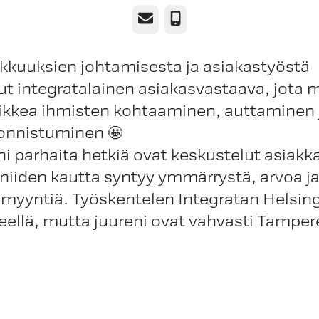
Sähköposti
Puhelin
kkuuksien johtamisesta ja asiakastyöstä
t integratalainen asiakasvastaava, jota 
ikkea ihmisten kohtaaminen, auttaminen 
onnistuminen 🤩
i parhaita hetkiä ovat keskustelut asiakk
niiden kautta syntyy ymmärrystä, arvoa ja
ämyyntiä. Työskentelen Integratan Helsin
eellä, mutta juureni ovat vahvasti Tampere