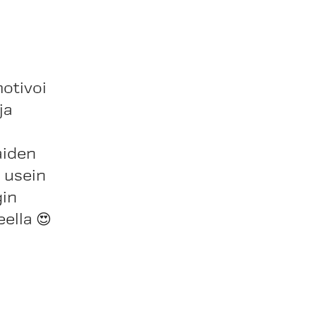
motivoi
ja
aiden
 usein
gin
ella 😍