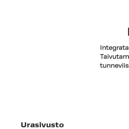
Integrata
Taivutam
tunnevii
Urasivusto