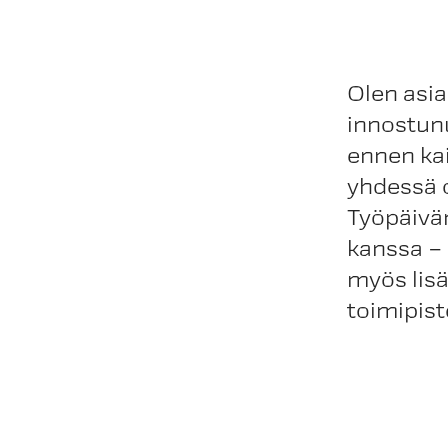
Olen asia
innostunu
ennen ka
yhdessä 
Työpäivän
kanssa – 
myös lis
toimipist